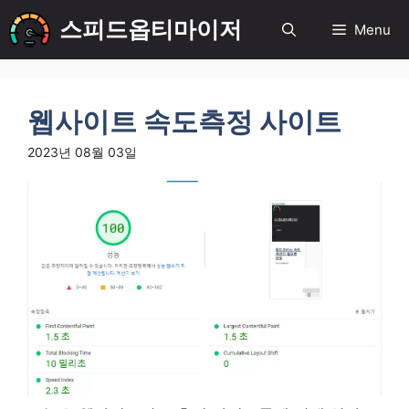
컨
스피드옵티마이저
Menu
텐
츠
로
건
웹사이트 속도측정 사이트
너
뛰
2023년 08월 03일
기