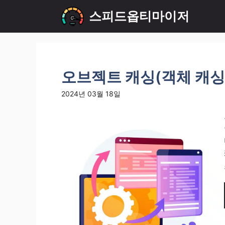
컨
스피드옵티마이저
텐
츠
로
건
너
오브젝트 캐싱(객체 캐싱
뛰
기
2024년 03월 18일