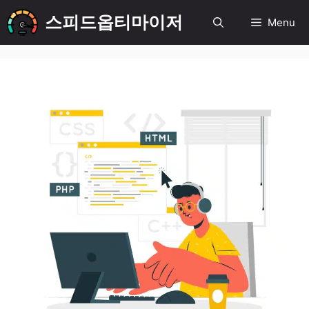
컨
스피드옵티마이저
Menu
텐
츠
로
건
너
뛰
기